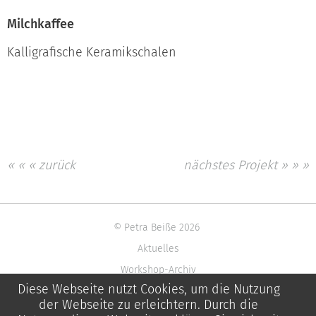
Milchkaffee
Kalligrafische Keramikschalen
« « « zurück
nächstes Projekt » » »
© Petra Beiße 2026
Aktuelles
Workshop-Archiv
Diese Webseite nutzt Cookies, um die Nutzung
Impressum
der Webseite zu erleichtern. Durch die
Datenschutzerklärung